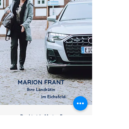
MARION FRANT
Ihre Landrätin
im Eichsfeld.
Das bin ich, Marion Frant,
eure Landrätin im
Landkreis
Eichsfeld.