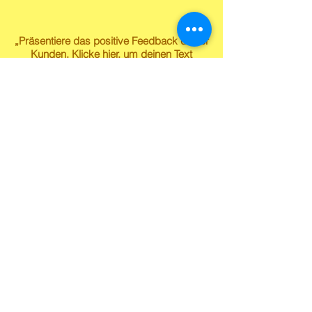
„Präsentiere das positive Feedback deiner
Kunden. Klicke hier, um deinen Text
einzufügen.“
Kevin Sander
„Präsentiere das positive Feedback deiner
Kunden. Klicke hier, um deinen Text
einzufügen.“
Susanne Lech