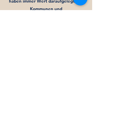
haben immer Wert daraufgelegt, die
Kommunen und
die Lehrerkollegien zu beteiligen. Das
soll so bleiben.
Ganz konkret ist mir die Zukunft der
Schule auf dem Dorf wichtig. Schulen
haben heute
nicht nur einen Bildungsauftrag,
sondern sind wichtiger Standortfaktor
für die Kommunen,
stehen im Mittelpunkt von Inklusion
und Integration unserer neuen
Mitbürger mit
Migrationshintergrund und sind mit der
Schulsozialarbeit unverzichtbarer
Bestandteil für